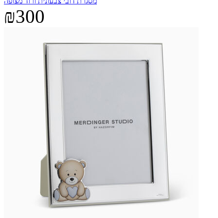
מסגרת דובי צבעונית ורוד מצופה
₪300