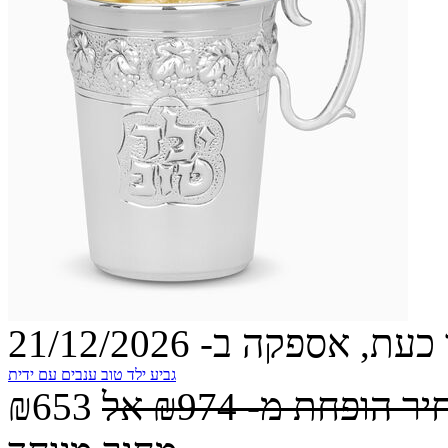
עת, אספקה ב- 21/12/2026
גביע ילד טוב ענבים עם ידית
יר הופחת מ-
₪974
אל
₪653