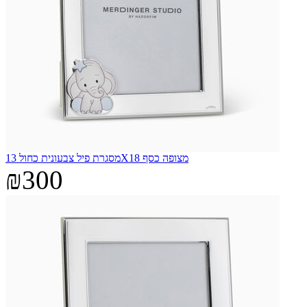
מסגרת פיל צבעונית כחול 13X18 מצופה כסף
₪300