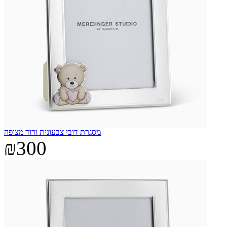
מסגרת דובי צבעונית ורוד מצופה
₪300