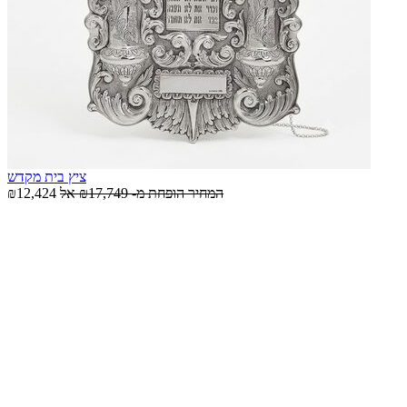
ציץ בית מקדש
המחיר הופחת מ-
₪17,749
אל
₪12,424