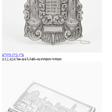
ציץ בית מקדש
המחיר הופחת מ-
₪17,749
אל
₪12,424