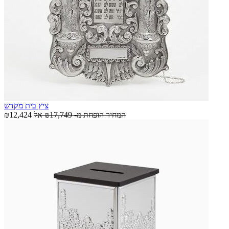
ציץ בית מקדש
המחיר הופחת מ-
₪17,749
אל
₪12,424