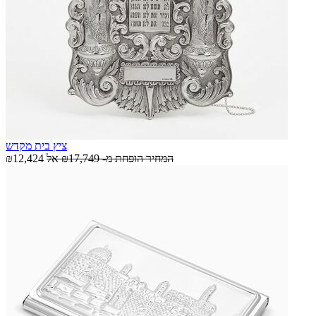
ציץ בית מקדש
המחיר הופחת מ-
₪17,749
אל
₪12,424