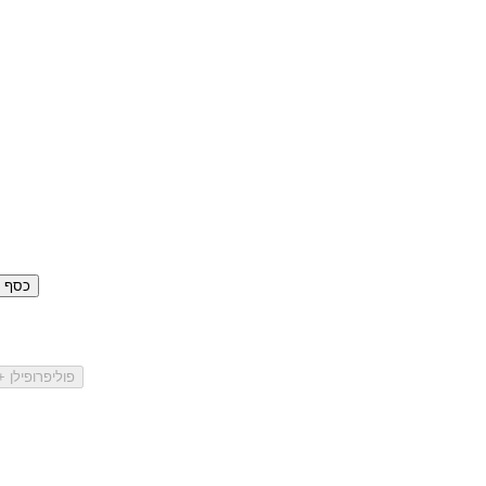
כסף סטרלינ
פוליפרופילן 