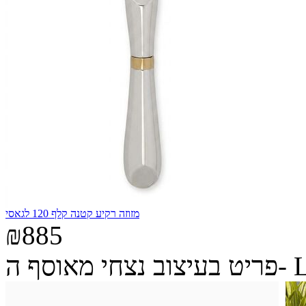
מזוזה רקיע קטנה קלף 120 לגאסי
₪885
ה- Legacy