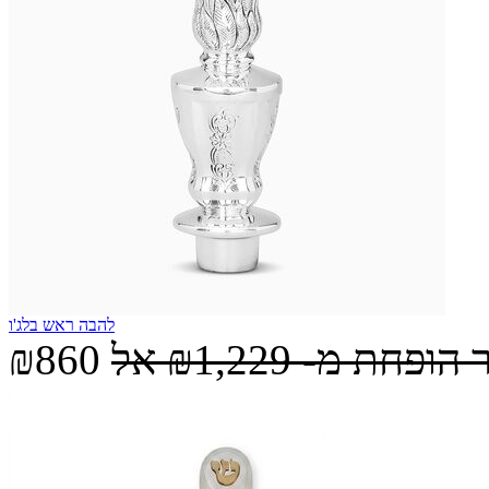
להבה ראש בלג'ו
 הופחת מ-
₪1,229
אל
₪860