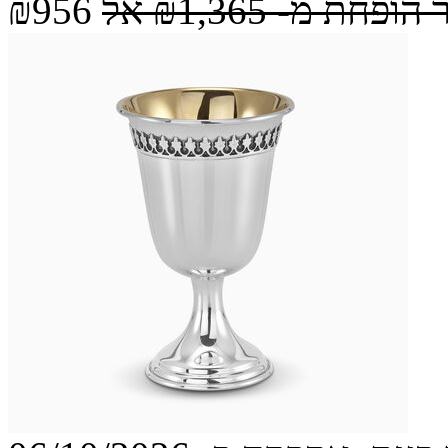
 הופחת מ-
₪1,365
אל
₪956