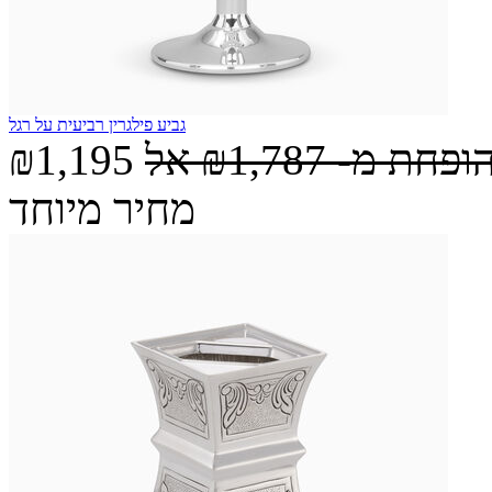
גביע פילגרין רביעית על רגל
הופחת מ-
₪1,787
אל
₪1,195
מחיר מיוחד