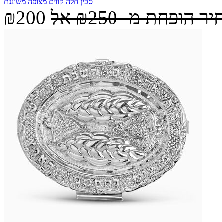
סכין חלה קווים מצופה משוננת
יר הופחת מ-
₪250
אל
₪200