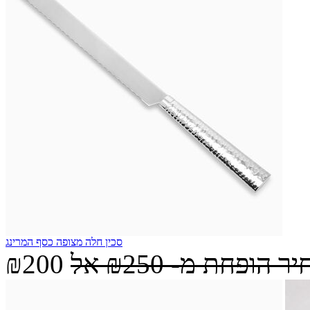
סכין חלה מצופה כסף המרינג
יר הופחת מ-
₪250
אל
₪200