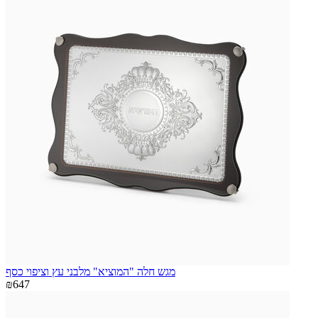
מגש חלה "המוציא" מלבני עץ וציפוי כסף
₪647