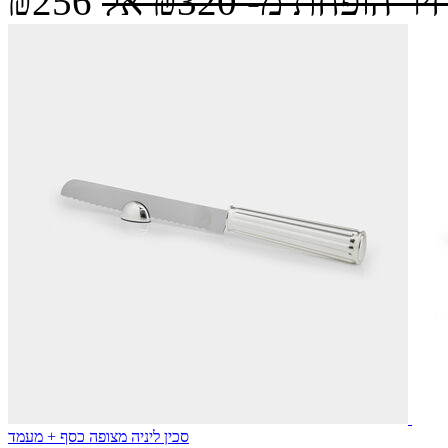
יר הופחת מ-
₪320
אל
₪256
סכין ליניה מצופה כסף + מעמד