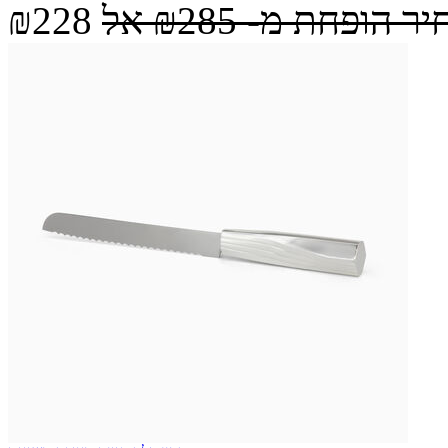
יר הופחת מ-
₪285
אל
₪228