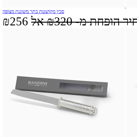
סכין מקושטת כתר משוננת מצופה
יר הופחת מ-
₪320
אל
₪256