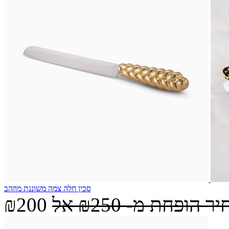
סכין חלה צמה משוננת מוזהב
יר הופחת מ-
₪250
אל
₪200