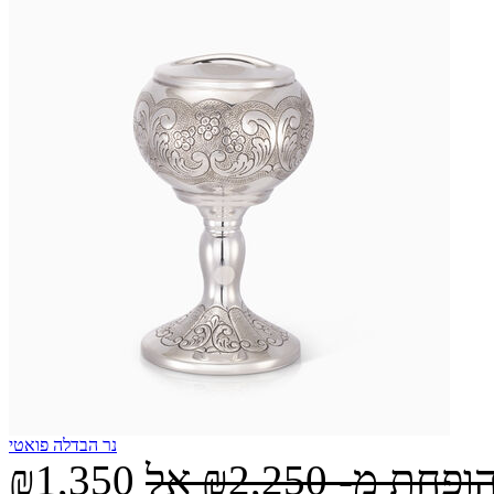
נר הבדלה פואטי
הופחת מ-
₪2,250
אל
₪1,350