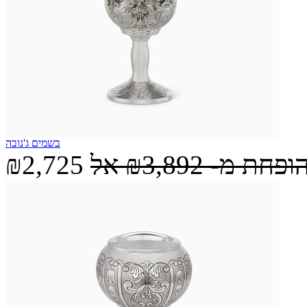
בשמים ג'נובה
הופחת מ-
₪3,892
אל
₪2,725