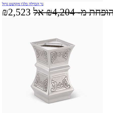
נר הבדלה בלג'ו מקושט גדול
הופחת מ-
₪4,204
אל
₪2,523