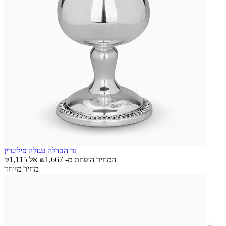
נר הבדלה עגולה פיליגרין
המחיר הופחת מ-
₪1,667
אל
₪1,115
מחיר מיוחד