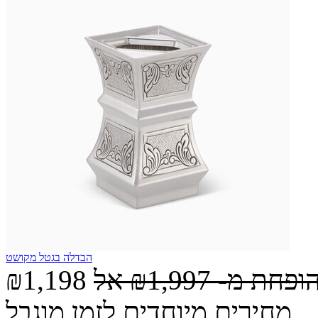
הבדלה בגטל מקושט
הופחת מ-
₪1,997
אל
₪1,198
מחירים מיוחדים לזמן מוגבל