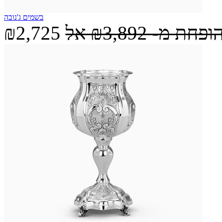
בשמים ג'נובה
הופחת מ-
₪3,892
אל
₪2,725