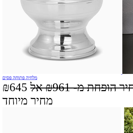
מלחיה פתוחה פסים
יר הופחת מ-
₪961
אל
₪645
מחיר מיוחד