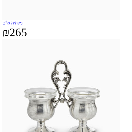
מלחיה גלים
₪265