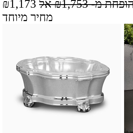
הופחת מ-
₪1,753
אל
₪1,173
מחיר מיוחד