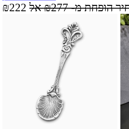
יר הופחת מ-
₪277
אל
₪222