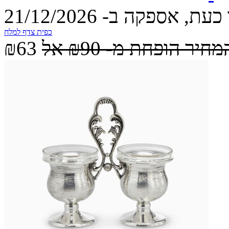
עת, אספקה ב- 21/12/2026
כפית צדף למלח
מחיר הופחת מ-
₪90
אל
₪63