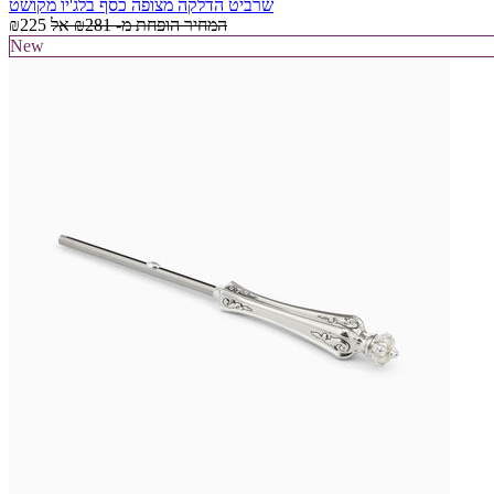
שרביט הדלקה מצופה כסף בלג'יו מקושט
המחיר הופחת מ-
₪281
אל
₪225
New