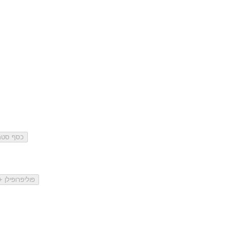
כסף סטרלינג 925 
פוליפרופילן 