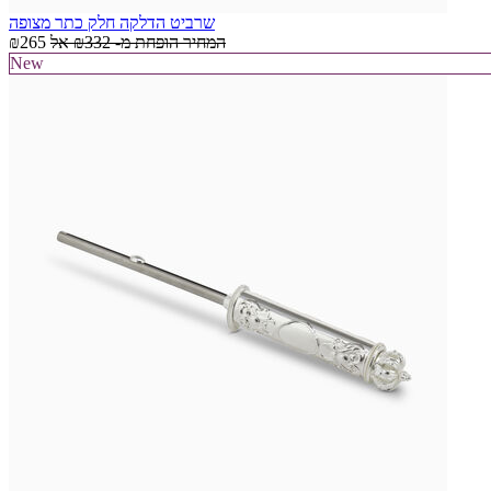
שרביט הדלקה חלק כתר מצופה
המחיר הופחת מ-
₪332
אל
₪265
New