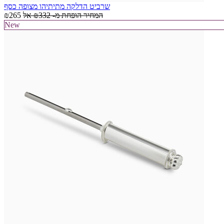
שרביט הדלקה מתיתיהו מצופה כסף
המחיר הופחת מ-
₪332
אל
₪265
New