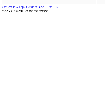
שרביט הדלקה מצופה כסף בלג'יו מקושט
המחיר הופחת מ-
₪281
אל
₪225