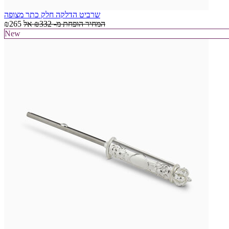
שרביט הדלקה חלק כתר מצופה
המחיר הופחת מ-
₪332
אל
₪265
New