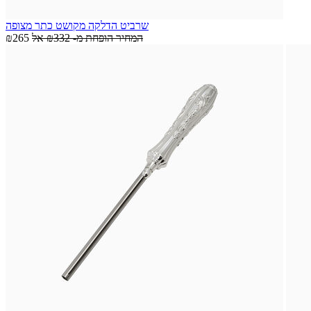
שרביט הדלקה מקושט כתר מצופה
המחיר הופחת מ-
₪332
אל
₪265