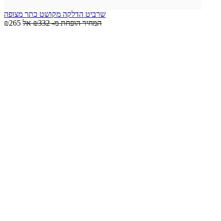
שרביט הדלקה מקושט כתר מצופה
המחיר הופחת מ-
₪332
אל
₪265