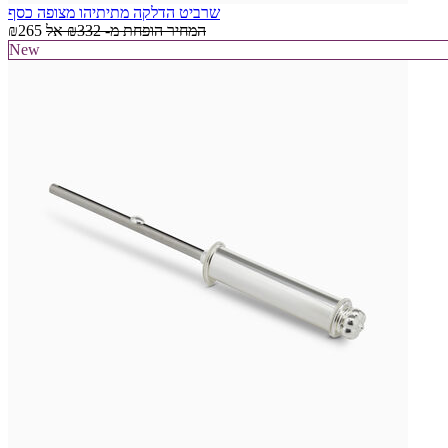
שרביט הדלקה מתיתיהו מצופה כסף
המחיר הופחת מ-
₪332
אל
₪265
New