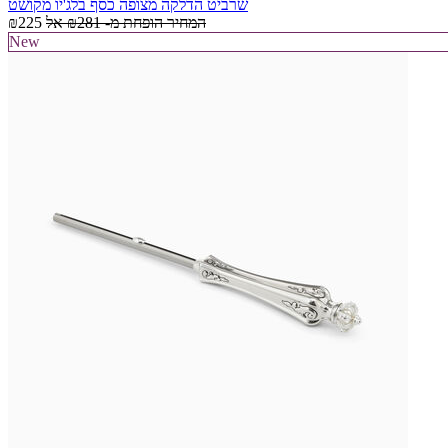
שרביט הדלקה מצופה כסף בלג'יו מקושט
המחיר הופחת מ-
₪281
אל
₪225
New