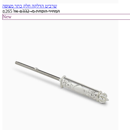
שרביט הדלקה חלק כתר מצופה
המחיר הופחת מ-
₪332
אל
₪265
New