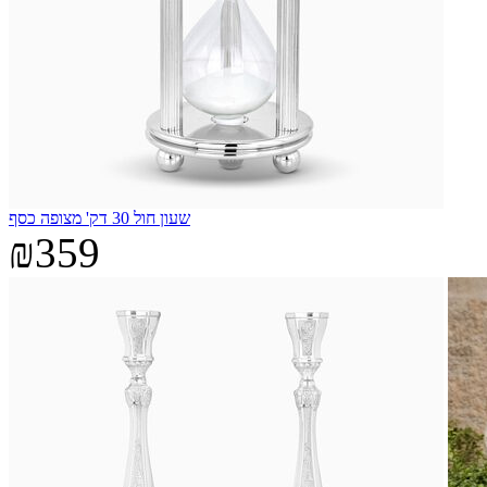
שעון חול 30 דק' מצופה כסף
₪359