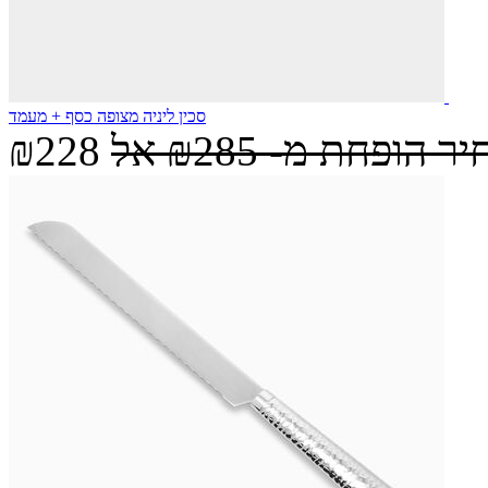
סכין ליניה מצופה כסף + מעמד
יר הופחת מ-
₪285
אל
₪228