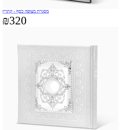
מסגרת מצופה כסף - קתרין
₪320