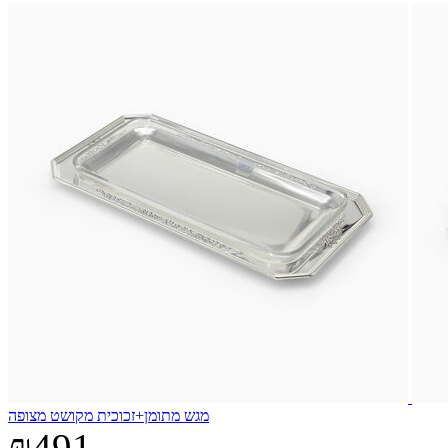
מגש מתומן+זכוכית מקושט מצופה
₪491