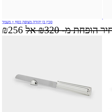
סכין בן יהודה מצופה כסף + מעמד
יר הופחת מ-
₪320
אל
₪256