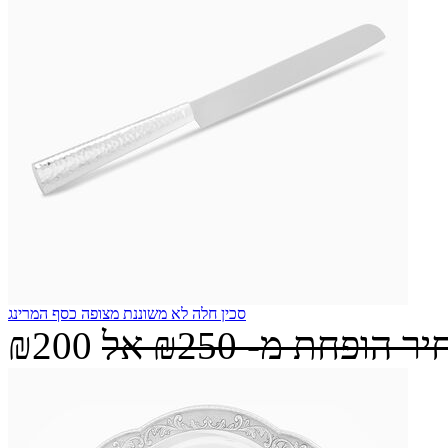
סכין חלה לא משוננת מצופה כסף המרינג
יר הופחת מ-
₪250
אל
₪200