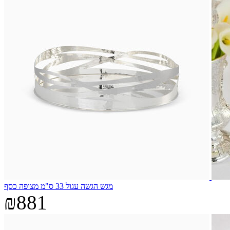
מגש הגשה עגול 33 ס"מ מצופה כסף
₪881