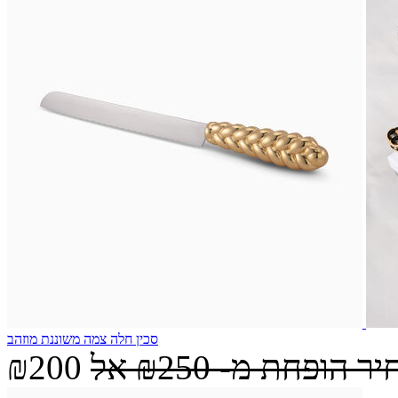
סכין חלה צמה משוננת מוזהב
יר הופחת מ-
₪250
אל
₪200