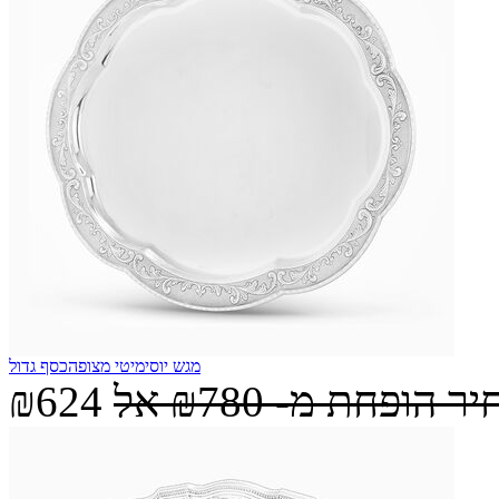
מגש יוסימיטי מצופהכסף גדול
יר הופחת מ-
₪780
אל
₪624