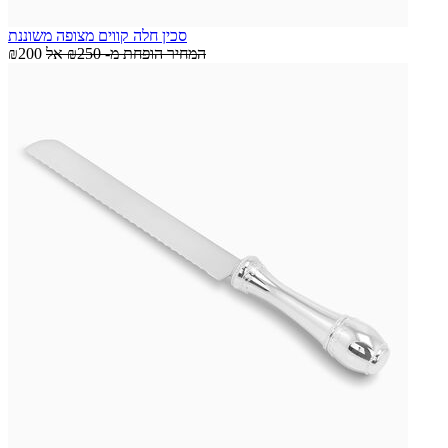
סכין חלה קווים מצופה משוננת
המחיר הופחת מ-
₪250
אל
₪200