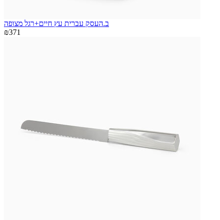
ב.העסק עברית עץ חיים+רגל מצופה
₪371