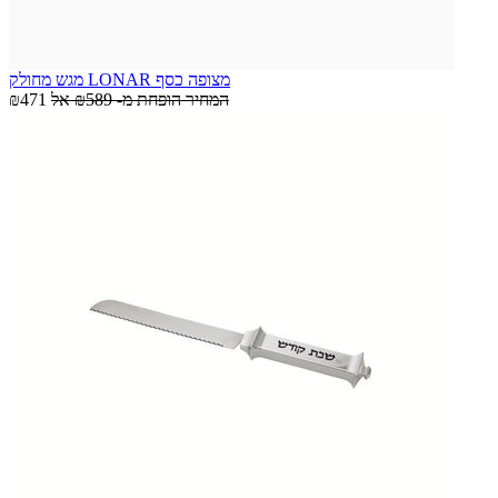
מגש מחולק LONAR מצופה כסף
המחיר הופחת מ-
₪589
אל
₪471