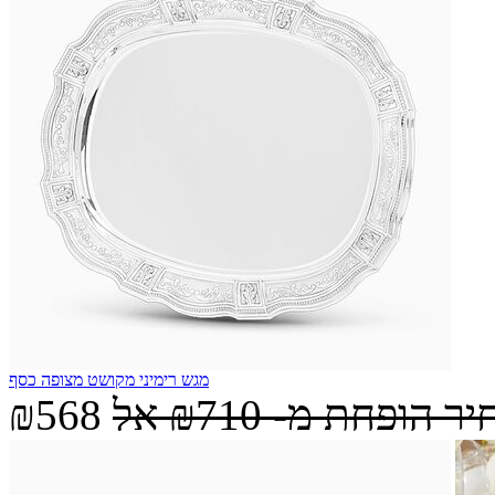
מגש רימיני מקושט מצופה כסף
יר הופחת מ-
₪710
אל
₪568