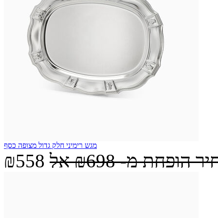
מגש רימיני חלק גדול מצופה כסף
יר הופחת מ-
₪698
אל
₪558