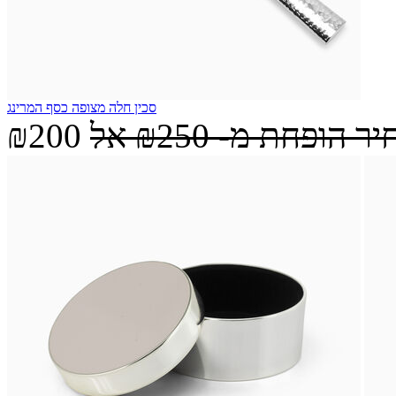
סכין חלה מצופה כסף המרינג
יר הופחת מ-
₪250
אל
₪200