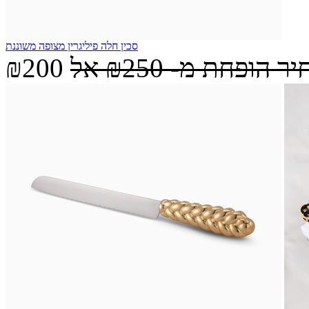
סכין חלה פיליגרין מצופה משוננת
יר הופחת מ-
₪250
אל
₪200