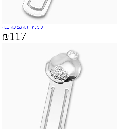
סימנייה יונה מצופה כסף
₪117