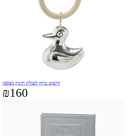
קישוט ברווז לעגלת תינוק מצופה
₪160