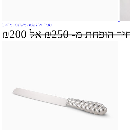
סכין חלה צמה משוננת מוזהב
יר הופחת מ-
₪250
אל
₪200