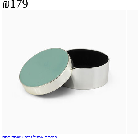
₪179
קופסה אמייל ירוק מצופה כסף