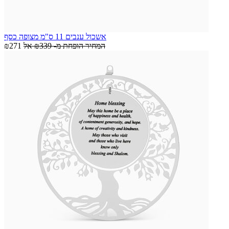
אשכול ענבים 11 ס"מ מצופה כסף
המחיר הופחת מ-
₪339
אל
₪271