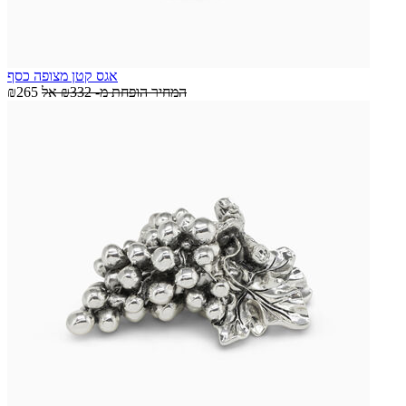
אגס קטן מצופה כסף
המחיר הופחת מ-
₪332
אל
₪265